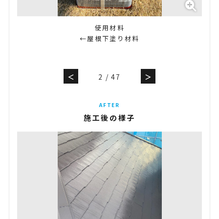
使用材料
←屋根下塗り材料
＜
2
/
47
＞
AFTER
施工後の様子