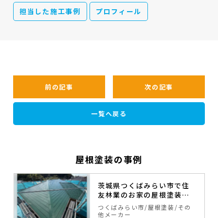
担当した施工事例
プロフィール
前の記事
次の記事
一覧へ戻る
屋根塗装の事例
茨城県つくばみらい市で住
友林業のお家の屋根塗装工
事が完工致しました。
つくばみらい市
屋根塗装
その
ー
他メーカー