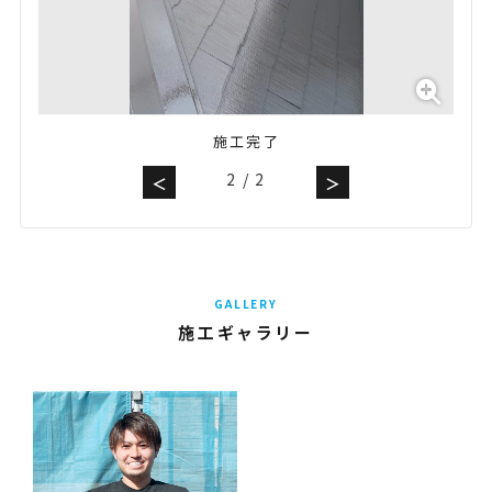
施工完了
2
/
2
＜
＞
GALLERY
施工ギャラリー