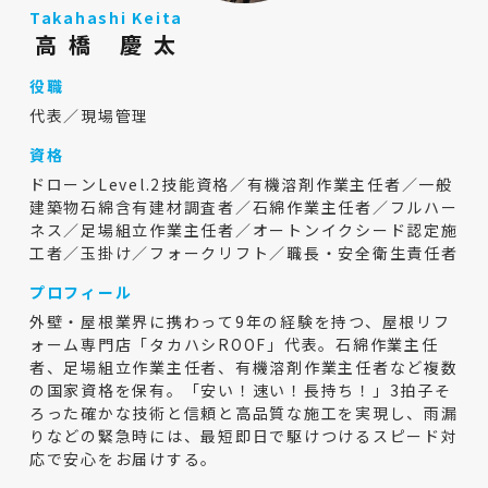
Takahashi Keita
高橋 慶太
役職
代表／現場管理
資格
ドローンLevel.2技能資格／有機溶剤作業主任者／一般
建築物石綿含有建材調査者／石綿作業主任者／フルハー
ネス／足場組立作業主任者／オートンイクシード認定施
工者／玉掛け／フォークリフト／職長・安全衛生責任者
プロフィール
外壁・屋根業界に携わって9年の経験を持つ、屋根リフ
ォーム専門店「タカハシROOF」代表。石綿作業主任
者、足場組立作業主任者、有機溶剤作業主任者など複数
の国家資格を保有。「安い！速い！長持ち！」3拍子そ
ろった確かな技術と信頼と高品質な施工を実現し、雨漏
りなどの緊急時には、最短即日で駆けつけるスピード対
応で安心をお届けする。