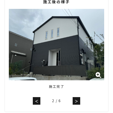
施工後の様子
施工完了
2
/
6
＜
＞