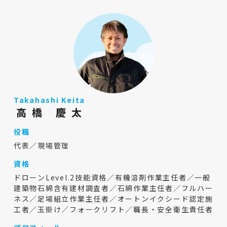
Takahashi Keita
高橋 慶太
役職
代表／現場管理
資格
ドローンLevel.2技能資格／有機溶剤作業主任者／一般
建築物石綿含有建材調査者／石綿作業主任者／フルハー
ネス／足場組立作業主任者／オートンイクシード認定施
工者／玉掛け／フォークリフト／職長・安全衛生責任者