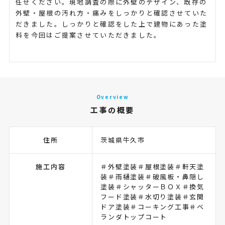
任せください。現地調査の際に外壁のデザイン、既存の
外壁・屋根の汚れ方・痛みをしっかりと確認させていた
だきました。しっかりと確認をした上で建物にあった塗
料を今回はご提案させていただきました。
Overview
工事の概要
住所
茨城県牛久市
施工内容
＃外壁塗装＃屋根塗装＃軒天塗
装＃雨樋塗装＃破風板・鼻隠し
塗装＃シャッターＢＯＸ＃換気
フード塗装＃水切り塗装＃玄関
ドア塗装＃コーキング工事＃ベ
ランダトップコート