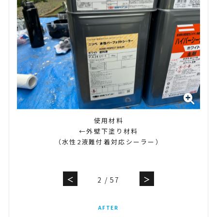
使用材料
←外壁下塗り材料
（水性2液難付着対応シーラー）
＜
＞
2
/
57
AFTER