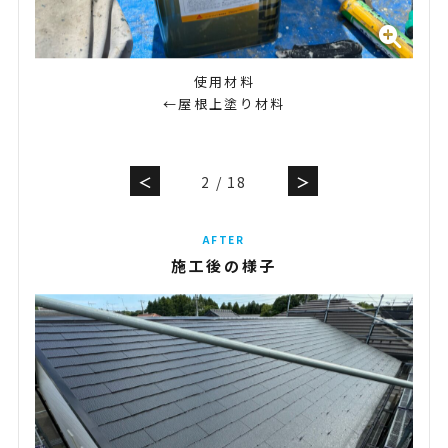
使用材料
←屋根上塗り材料
＜
2
/
18
＞
AFTER
施工後の様子