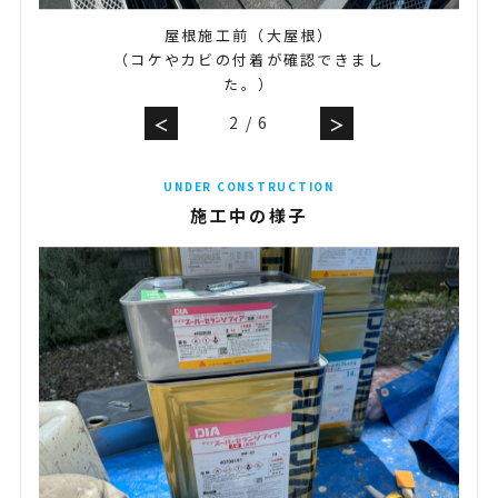
屋根施工前（大屋根）
（コケやカビの付着が確認できまし
た。）
2
/
6
＜
＞
UNDER CONSTRUCTION
施工中の様子